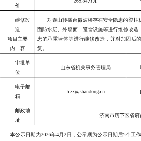
268.84万元
价
维修改
对泰山转播台微波楼存在安全隐患的梁柱
造
面防水层、外墙面、避雷设施等进行维修改造
项目主要
患的承重墙体等进行维修改造，并对加固后
内 容
复。
审批单
山东省机关事务管理局
位
电子邮
fczx@shandong.cn
箱
邮政地
济南市历下区省府
址
本公示日期为2026年4月2日，公示期为公示日期后5个工作