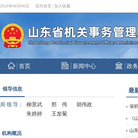
2026年08月06日
设为首页
|
加入收藏
首页
新闻中心
政
领导信息
最
局 领 导：
柳景武
邢 伟
胡伟政
省
朱婷婷
王发菊
《
山
机构概况